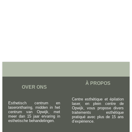
À PROPOS
OVER ONS
Centre esthétique et épilation
Esthetisch centrum en
laser, en plein centre de
laserontharing, midden in het
Opwijk, vous propose divers
centrum van Opwijk, met
traitements esthétique
meer dan 15 jaar ervaring in
pratiqué avec plus de 15 ans
esthetische behandelingen.
d’expérience.